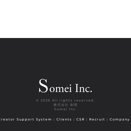
©
2026 All rights reserved.
株式会社 創萌
Somei Inc.
 Creator Support System
|
Clients
|
CSR
|
Recruit
|
Compan